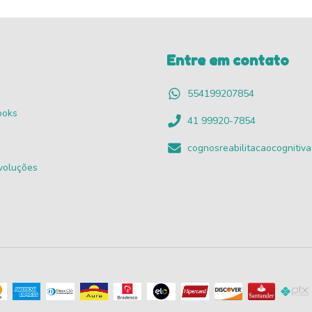
Entre em contato
554199207854
ooks
41 99920-7854
cognosreabilitacaocogniti
voluções