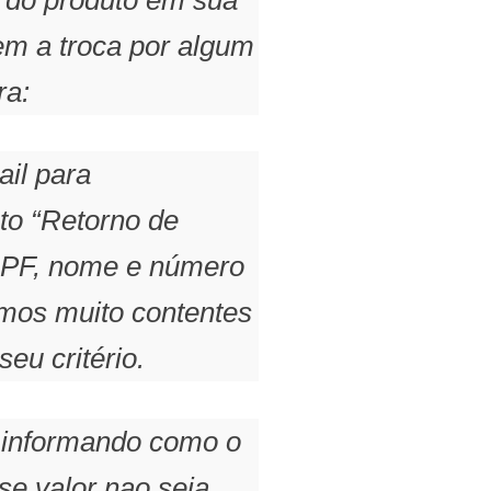
em a troca por algum
ra:
il para
o “Retorno de
CPF, nome e número
amos muito contentes
eu critério.
 informando como o
se valor nao seja