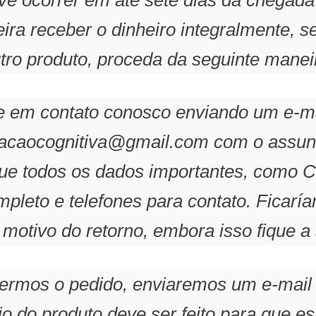
ira receber o dinheiro integralmente, s
tro produto, proceda da seguinte manei
re em contato conosco enviando um e-ma
tacaocognitiva@gmail.com
com o assunt
gue todos os dados importantes, como 
pleto e telefones para contato. Ficarí
motivo do retorno, embora isso fique a s
bermos o pedido, enviaremos um e-mail
o do produto deve ser feito para que es