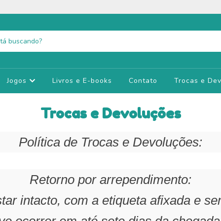
Jogos
Livros e E-books
Contato
Trocas e De
Trocas e Devoluções
Política de Trocas e Devoluções:
Retorno por arrependimento:
tar intacto, com a etiqueta afixada e se
ve ocorrer em até sete dias da chegada