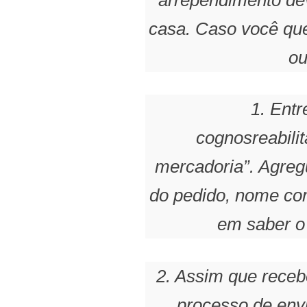
casa. Caso você que
ou
1. Ent
cognosreabili
mercadoria”. Agre
do pedido, nome com
em saber o 
2. Assim que rece
processo de envi