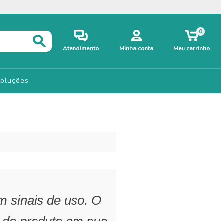
0
Atendimento
Minha conta
Meu carrinho
voluções
m sinais de uso. O
 do produto em sua